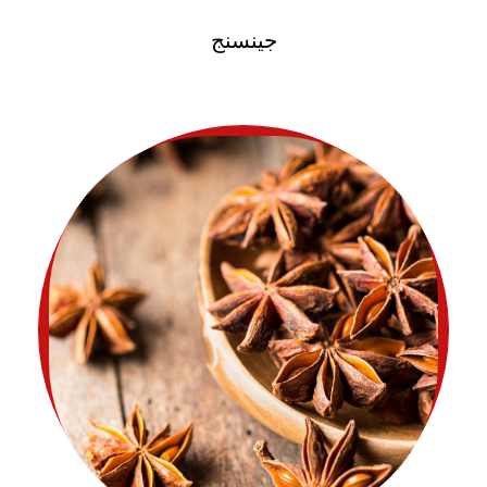
جينسنج